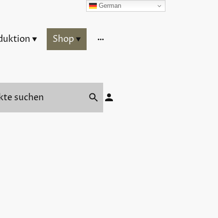
German
duktion
Shop